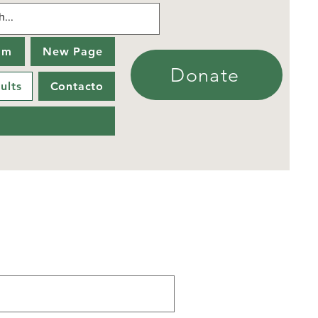
am
New Page
Donate
ults
Contacto