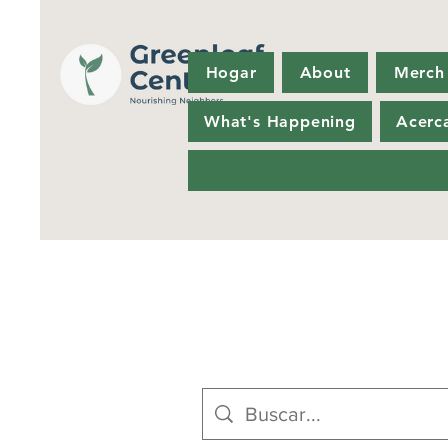
Hogar
About
Merch
What's Happening
Acerc