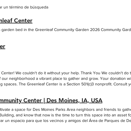
sar un término de búsqueda
leaf Center
for a garden bed in the Greenleaf Community Garden 2026 Community Gar
er
 Center! We couldn't do it without your help. Thank You We couldn't do 
f our neighborhood a vibrant place to gather and grow. Your donation will
 spaces. The Greenleaf Center is a Section 501(c)3 nonprofit. Consult yo
leaf Center 1350 E. Washington Ave. Des Moines, IA 50316 E-Mail: green
or getting in touch! Send
mmunity Center | Des Moines, IA, USA
ultivate a space for Des Moines Parks Area neighbors and friends to gat
r Building, and know that now is the time to turn this space into an asse
ivar un espacio para que los vecinos y amigos del Área de Parques de D
a del edificio Whittier y saben que ahora es el momento de convertir est