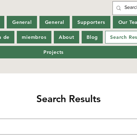
General
General
Supporters
Our Te
a de
miembros
About
Blog
Search Res
Projects
Search Results