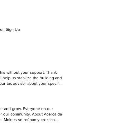
den Sign Up
this without your support. Thank
 help us stabilize the building and
ur tax advisor about your specific
leafcenterdsm@gmail.com First
her and grow. Everyone on our
t for our community. About Acerca de
es Moines se reúnan y crezcan.
e espacio en un activo para