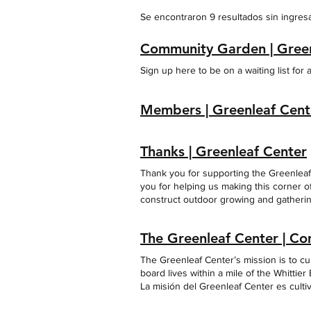
Se encontraron 9 resultados sin ingre
Community Garden | Green
Sign up here to be on a waiting list 
Members | Greenleaf Cent
Thanks | Greenleaf Center
Thank you for supporting the Greenleaf
you for helping us making this corner o
construct outdoor growing and gathering
filing requirements. Contact The Green
Name Last Name Email Message Thanks f
The Greenleaf Center | Co
The Greenleaf Center’s mission is to c
board lives within a mile of the Whittie
La misión del Greenleaf Center es cult
Todos en nuestra junta viven a una mill